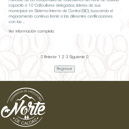
Fairtrade de La Cooperativa de Caficultores del Norte de Caldas
capacitó a 10 Caficultores delegados, lideres de sus
municipios en Sistema Interno de Control (SIC), buscando el
mejoramiento continuo frente a las diferentes certificaciones
con las ...
Ver información completa
Anterior
1
2
3
Siguiente