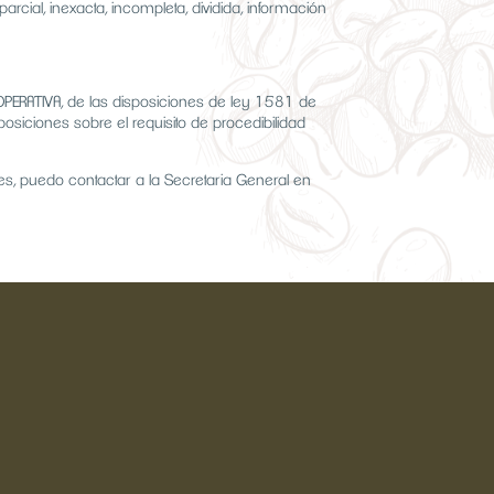
rcial, inexacta, incompleta, dividida, información
OPERATIVA, de las disposiciones de ley 1581 de
iciones sobre el requisito de procedibilidad
es, puedo contactar a la Secretaria General en