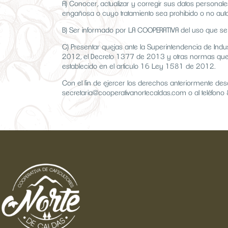
A) Conocer, actualizar y corregir sus datos personales
engañosa o cuyo tratamiento sea prohibido o no auto
B) Ser informado por LA COOPERATIVA del uso que se
C) Presentar quejas ante la Superintendencia de Ind
2012, el Decreto 1377 de 2013 y otras normas que l
establecido en el articulo 16 Ley 1581 de 2012.
Con el fin de ejercer los derechos anteriormente des
secretaria@cooperativanortecaldas.com o al teléfo