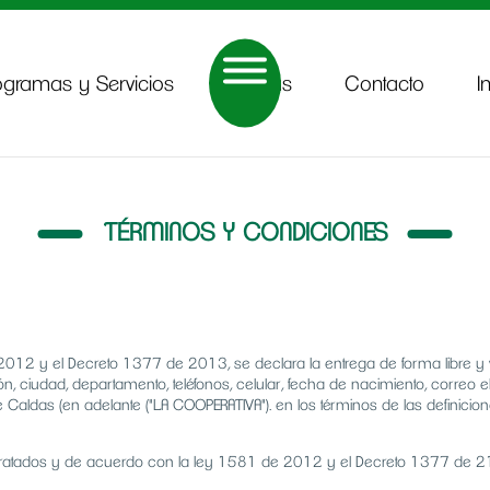
ogramas y Servicios
Noticias
Contacto
I
TÉRMINOS Y CONDICIONES
012 y el Decreto 1377 de 2013, se declara la entrega de forma libre y v
ón, ciudad, departamento, teléfonos, celular, fecha de nacimiento, correo e
e Caldas (en adelante ("LA COOPERATIVA"). en los términos de las definic
 tratados y de acuerdo con la ley 1581 de 2012 y el Decreto 1377 de 210