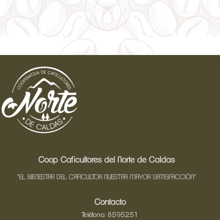
Coop Caficultores del Norte de Caldas
"EL BIENESTAR DEL CAFICULTOR NUESTRA MAYOR SATISFACCIÓN"
Contacto
Teléfono: 8595251