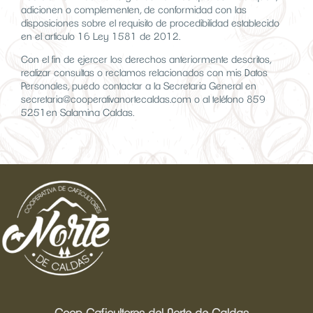
adicionen o complementen, de conformidad con las
disposiciones sobre el requisito de procedibilidad establecido
en el articulo 16 Ley 1581 de 2012.
Con el fin de ejercer los derechos anteriormente descritos,
realizar consultas o reclamos relacionados con mis Datos
Personales, puedo contactar a la Secretaria General en
secretaria@cooperativanortecaldas.com o al teléfono 859
5251en Salamina Caldas.